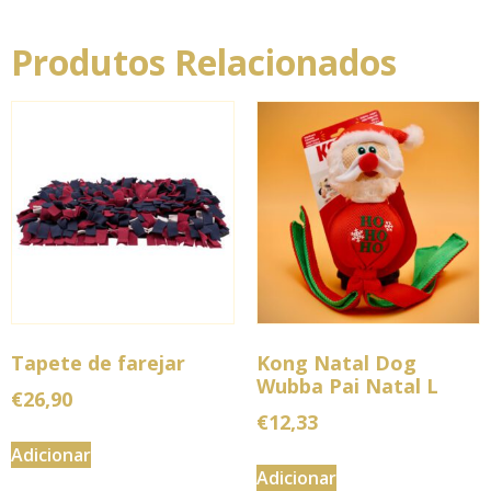
Produtos Relacionados
Tapete de farejar
Kong Natal Dog
Wubba Pai Natal L
€
26,90
€
12,33
Adicionar
Adicionar