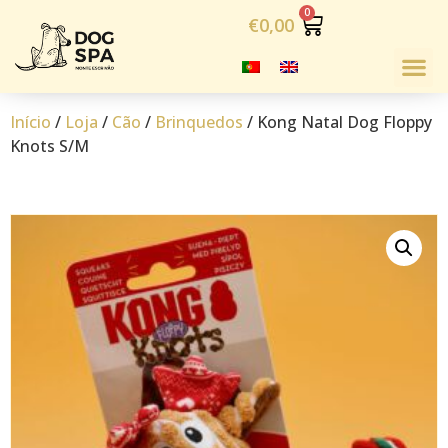
€
0,00
Início
/
Loja
/
Cão
/
Brinquedos
/ Kong Natal Dog Floppy
Knots S/M