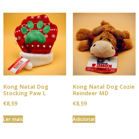
Kong Natal Dog
Kong Natal Dog Cozie
Stocking Paw L
Reindeer MD
€
8,59
€
8,59
Ler mais
Adicionar