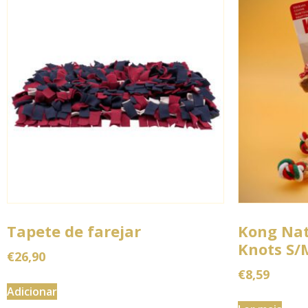
Tapete de farejar
Kong Nat
Knots S/
€
26,90
€
8,59
Adicionar