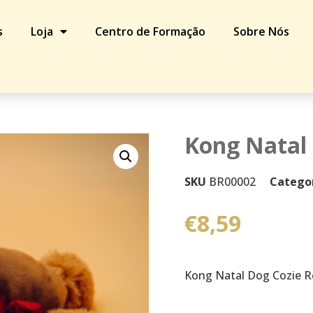
s
Loja
Centro de Formação
Sobre Nós
eindeer MD
Kong Natal
SKU
BR00002
Catego
€
8,59
Kong Natal Dog Cozie 