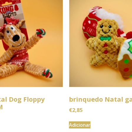
al Dog Floppy
brinquedo Natal g
M
€
2,85
Adicionar