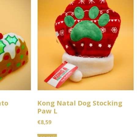
ato
Kong Natal Dog Stocking
Paw L
€
8,59