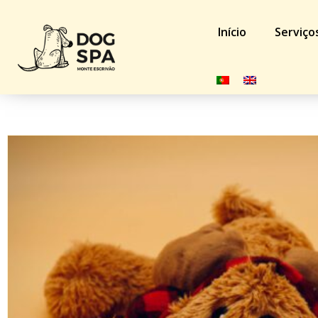
Início
Serviço
Início
/
Loja
/
Cão
/
Brinquedos
/ Kong Natal Dog Cozie R