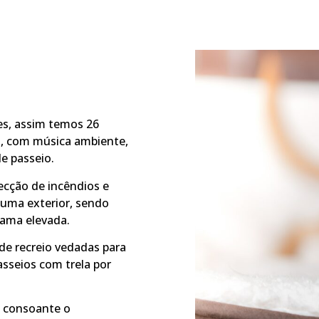
es, assim temos 26
s, com música ambiente,
de passeio.
cção de incêndios e
 uma exterior, sendo
cama elevada.
de recreio vedadas para
sseios com trela por
 consoante o