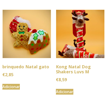
brinquedo Natal gato
Kong Natal Dog
Shakers Luvs M
€
2,85
€
8,59
Adicionar
Adicionar