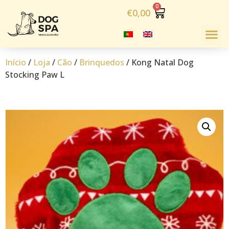
€
0,00
Início
/
Loja
/
Cão
/
Brinquedos
/ Kong Natal Dog
Stocking Paw L