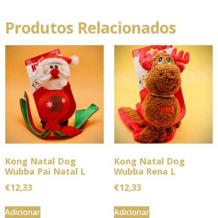
Produtos Relacionados
Kong Natal Dog
Kong Natal Dog
Wubba Pai Natal L
Wubba Rena L
€
12,33
€
12,33
Adicionar
Adicionar