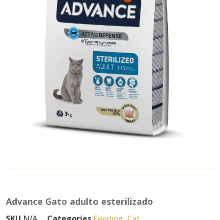
Advance Gato adulto esterilizado
SKU
N/A
Categories
Feeding
,
Cat