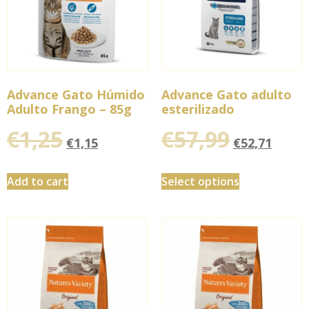
Advance Gato Húmido
Advance Gato adulto
Adulto Frango – 85g
esterilizado
€
1,25
€
57,99
€
1,15
€
52,71
Add to cart
Select options