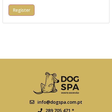
Register
info@dogspa.com.pt
289 705 471 *