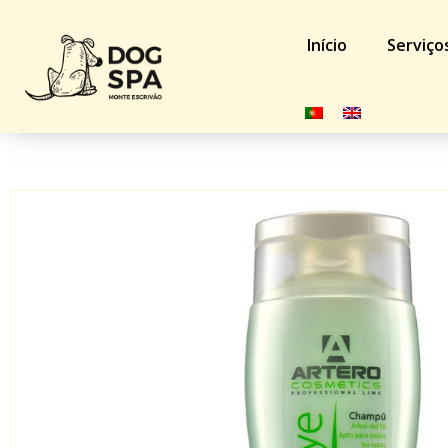
Início
Serviço
Início
/
Loja
/
Cão
/
Higiene
/ Champô Artero Bye Bye