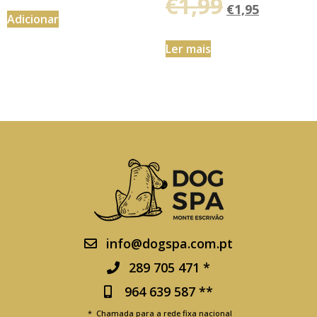
€
1,99
€
1,95
Adicionar
Ler mais
info@dogspa.com.pt
289 705 471 *
964 639 587 **
* Chamada para a rede fixa nacional