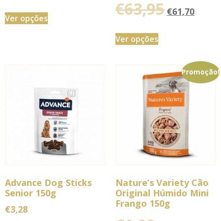
€
63,95
€
61,70
Ver opções
Ver opções
Promoção!
Advance Dog Sticks
Nature’s Variety Cão
Senior 150g
Original Húmido Mini
Frango 150g
€
3,28