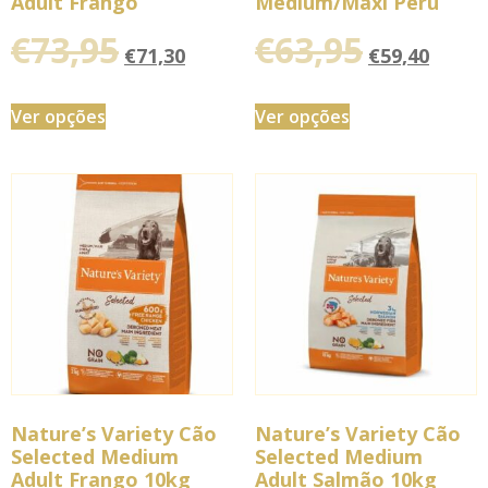
Adult Frango
Medium/Maxi Perú
€
73,95
€
63,95
€
71,30
€
59,40
Ver opções
Ver opções
Nature’s Variety Cão
Nature’s Variety Cão
Selected Medium
Selected Medium
Adult Frango 10kg
Adult Salmão 10kg