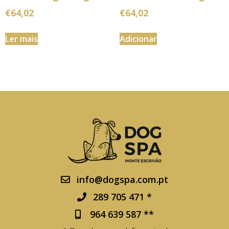
€
64,02
€
64,02
Ler mais
Adicionar
info@dogspa.com.pt
289 705 471 *
964 639 587 **