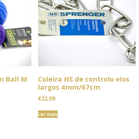
 Ball M
Coleira HS de controlo elos
largos 4mm/67cm
€
22,09
Ler mais