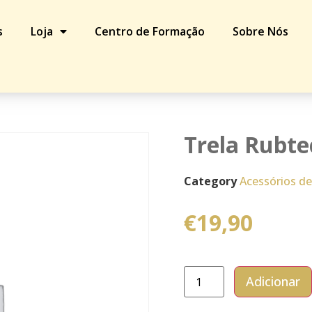
s
Loja
Centro de Formação
Sobre Nós
HS 5m
Trela Rubt
Category
Acessórios de
€
19,90
Adicionar