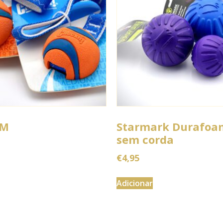
 M
Starmark Durafoam
sem corda
€
4,95
Adicionar