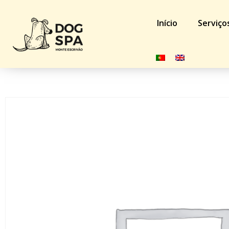
Início
Serviço
Início
/
Loja
/
Cão
/
Acessórios de Treino
/ Trela Rubtech 