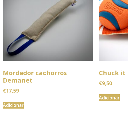
Mordedor cachorros
Chuck it
Demanet
€
9,50
€
17,59
Adicionar
Adicionar