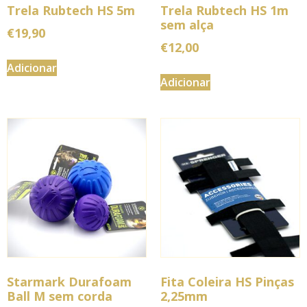
Trela Rubtech HS 5m
Trela Rubtech HS 1m
sem alça
€
19,90
€
12,00
Adicionar
Adicionar
Starmark Durafoam
Fita Coleira HS Pinças
Ball M sem corda
2,25mm