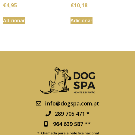
€
4,95
€
10,18
Adicionar
Adicionar
info@dogspa.com.pt
289 705 471 *
964 639 587 **
* Chamada para a rede fixa nacional