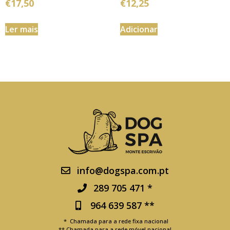
€
17,50
€
12,25
Ler mais
Adicionar
info@dogspa.com.pt
289 705 471 *
964 639 587 **
* Chamada para a rede fixa nacional
** Chamada para a rede móvel nacional