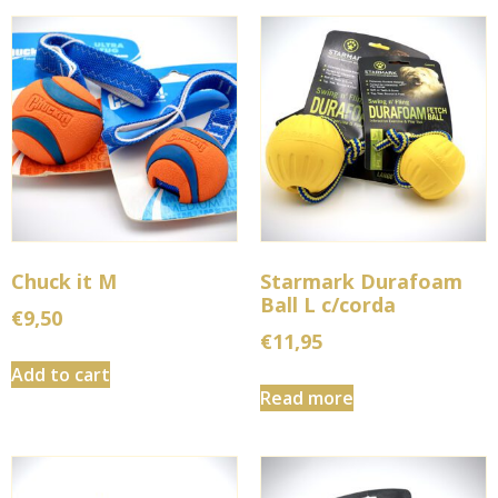
Chuck it M
Starmark Durafoam
Ball L c/corda
€
9,50
€
11,95
Add to cart
Read more