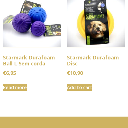
Starmark Durafoam
Starmark Durafoam
Ball L Sem corda
Disc
€
6,95
€
10,90
Read more
Add to cart