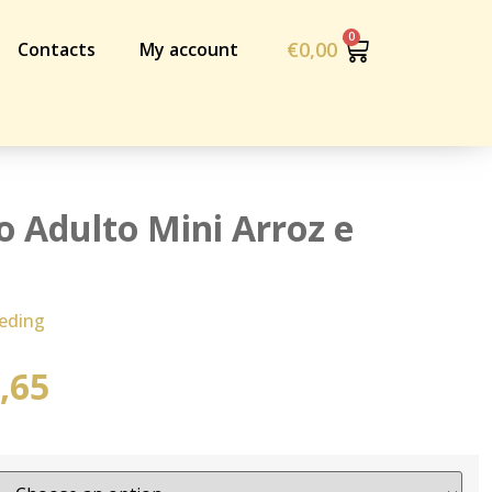
€
0,00
Contacts
My account
 Adulto Mini Arroz e
eding
,65