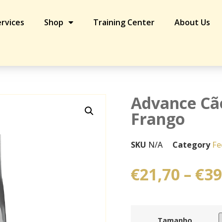
rvices
Shop
Training Center
About Us
 Frango
Advance Cão
Frango
SKU
N/A
Category
Fe
€
21,70
–
€
39
Tamanho