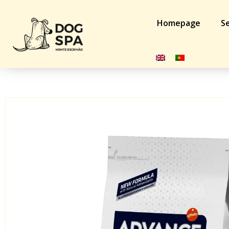
Homepage
Se
Home
/
Dog
/
Feeding
/ Advance Cão Adulto Mini Arroz e