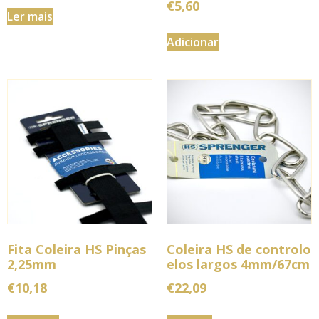
€
5,60
Ler mais
Adicionar
Fita Coleira HS Pinças
Coleira HS de controlo
2,25mm
elos largos 4mm/67cm
€
10,18
€
22,09