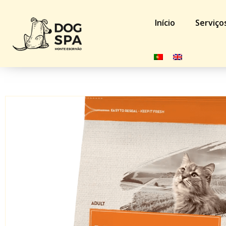
Início
Serviço
Início
/
Loja
/
Gato
/
Alimentação
/ Nature’s Variety Gato 