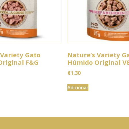
 Variety Gato
Nature’s Variety G
riginal F&G
Húmido Original V
€
1,30
Adicionar