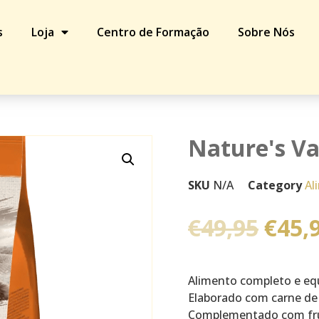
s
Loja
Centro de Formação
Sobre Nós
Original Frango
Nature's Va
SKU
N/A
Category
Al
€
49,95
€
45,
Alimento completo e equi
Elaborado com carne de 
Complementado com fru