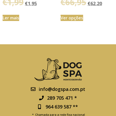
€
1,99
€
66,95
€
1,95
€
62,20
Ler mais
Ver opções
info@dogspa.com.pt
289 705 471 *
964 639 587 **
* Chamada para a rede fixa nacional